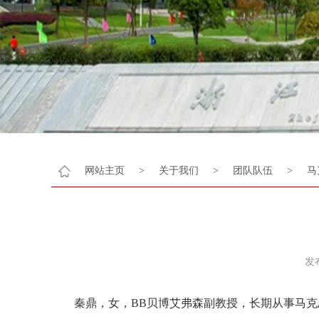
网站主页
>
关于我们
>
团队队伍
>
马
发
秦鼎，女，BB贝博艾弗森副教授，长期从事马