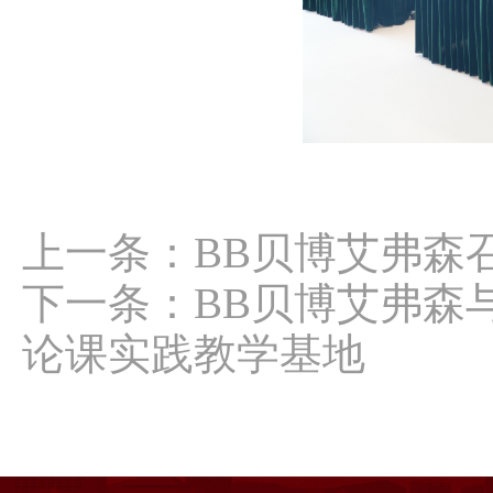
上一条：
BB贝博艾弗森
下一条：
BB贝博艾弗森
论课实践教学基地