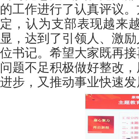
的工作进行了认真评议。
定，认为支部表现越来
显，达到了引领人、激励
位书记。希望大家既再接
问题不足积极做好整改，
进步，又推动事业快速发