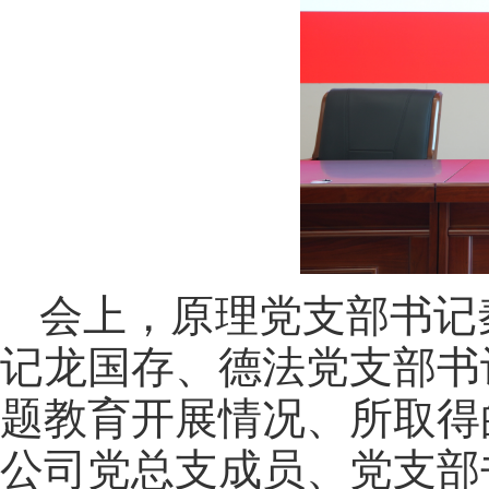
会上，原理党支部书记
记龙国存、德法党支部书
题教育开展情况、所取得
公司党总支成员、党支部