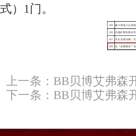
式）1门。
上一条：
BB贝博艾弗森
下一条：
BB贝博艾弗森