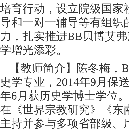
培育行动，设立院级国家
导和一对一辅导等有组织
力，扎实推进BB贝博艾
学增光添彩。
【教师简介】陈冬梅，
史学专业，2014年9月保
年6月获历史学博士学位
在《世界宗教研究》《东
主持并参与多项省部级、