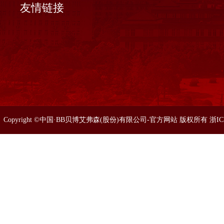
友情链接
Copyright ©中国·BB贝博艾弗森(股份)有限公司-官方网站 版权所有 浙I
86633077 0571