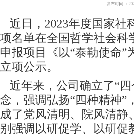
发布时间 ：2
近日，2023年度国家
项名单在全国哲学社会科
申报项目《以“泰勒使命”为
立项公示。
近年来，公司确立了“四
念，强调弘扬“四种精神”
成了党风清明、院风清静
别强调以研促学、以研促