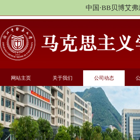
中国·BB贝博艾弗
网站主页
关于我们
公司动态