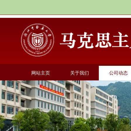
网站主页
关于我们
公司动态