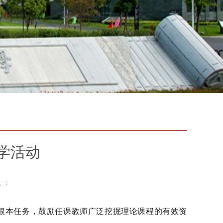
学活动
 ：
人根本任务，鼓励任课教师广泛挖掘理论课程的有效资