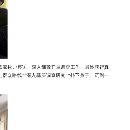
挨家挨户察访、深入细致开展调查工作、最终获得真
群众路线”“深入基层调查研究”“扑下身子、沉到一