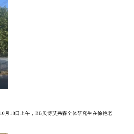
0月18日上午，BB贝博艾弗森全体研究生在徐艳老