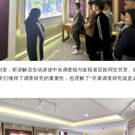
列室，听讲解员生动讲述中央调查组与富阳老百姓同甘共苦、
们懂得了调查研究的重要性，也理解了“开展调查研究就是走