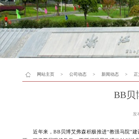
网站主页
>
公司动态
>
新闻动态
>
正
BB
发
近年来，BB贝博艾弗森积极推进“教强马院”