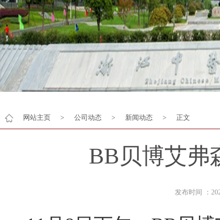
网站主页
>
公司动态
>
新闻动态
>
正文
BB贝博艾弗
发布时间 ：2