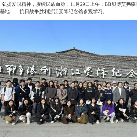
弘扬爱国精神，赓续民族血脉，11月29日上午，BB贝博艾弗森
育基地——抗日战争胜利浙江受降纪念馆参观学习。