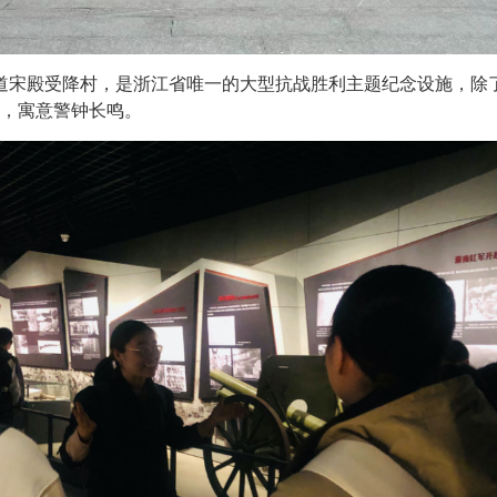
道宋殿受降村，是浙江省唯一的大型抗战胜利主题纪念设施，除
口，寓意警钟长鸣。