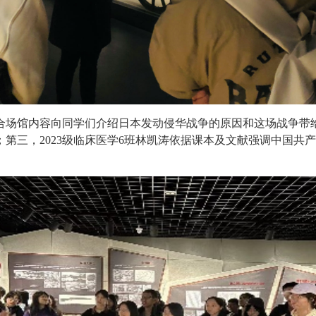
合场馆内容向同学们介绍日本发动侵华战争的原因和这场战争带
第三，2023级临床医学6班林凯涛依据课本及文献强调中国共