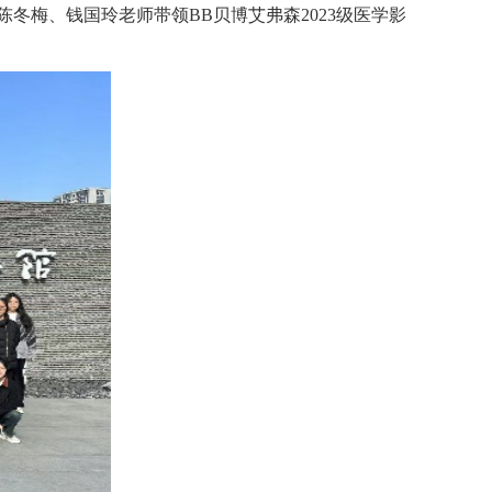
陈冬梅、钱国玲老师带领BB贝博艾弗森2023级医学影