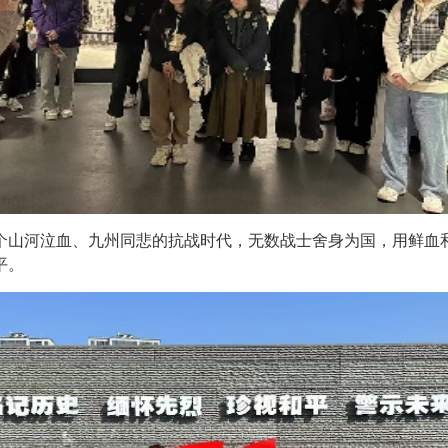
个山河泣血、九州同悲的抗战时代，无数战士舍身为国，用鲜血
平。