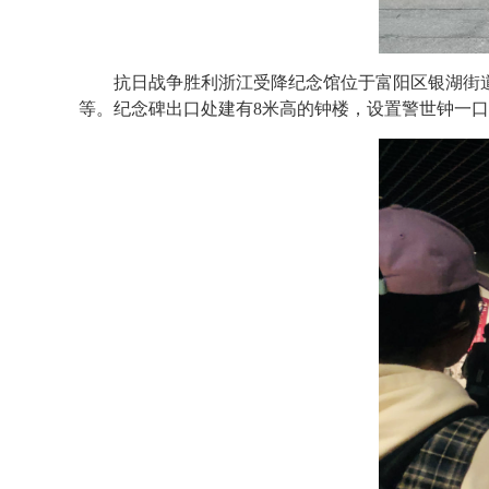
抗日战争胜利浙江受降纪念馆位于富阳区银湖街
等。纪念碑出口处建有8米高的钟楼，设置警世钟一