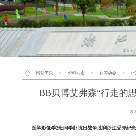
网站主页
>
公司动态
>
新闻动态
>
正
BB贝博艾弗森“行走的
发
医学影像学2班同学赴抗日战争胜利浙江受降纪