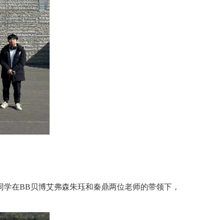
0名同学在BB贝博艾弗森朱珏和秦鼎两位老师的带领下，