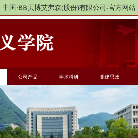
中国·BB贝博艾弗森(股份)有限公司-官方网站
公司产品
学术科研
党建思政