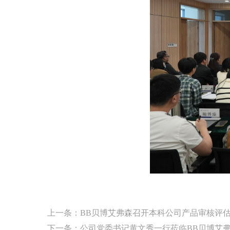
上一条：
BB贝博艾弗森召开本科公司产品审核评
下一条：
公司党委书记黄文秀一行莅临BB贝博艾