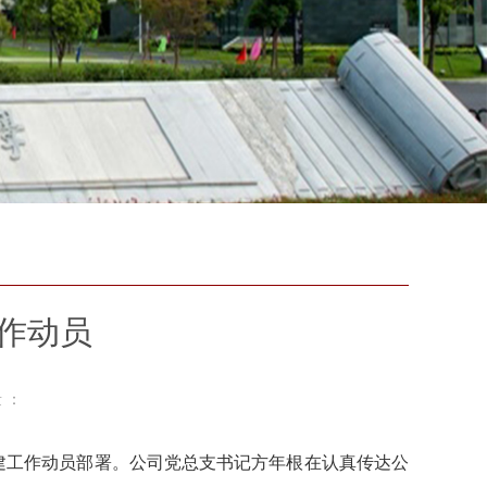
工作动员
 ：
建工作动员部署。公司党总支书记方年根在认真传达公