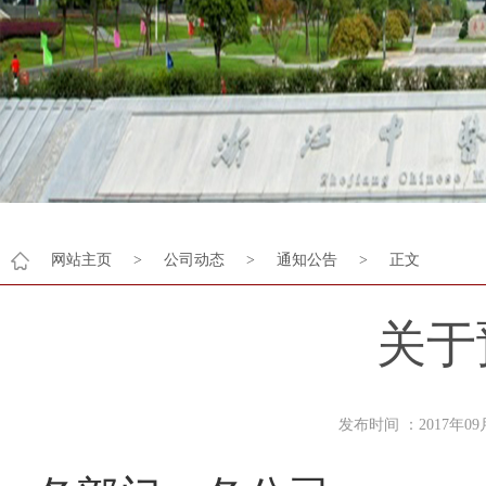
网站主页
>
公司动态
>
通知公告
>
正文
关于
发布时间 ：2017年