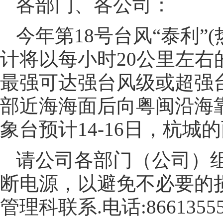
各部门、各公司：
今年第18号台风“泰利
计将以每小时20公里左
最强可达强台风级或超强
部近海海面后向粤闽沿海
象台预计14-16日，杭
请公司各部门（公司）
断电源，以避免不必要的
管理科联系.电话:86613555