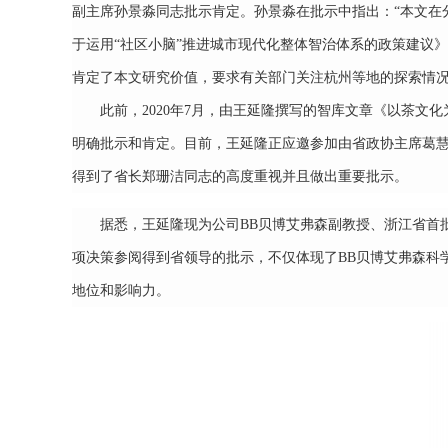
副主席孙景淼同志批示肯定。孙景淼在批示中指出：“本文在
于运用“社区小脑”推进城市现代化整体智治体系的政策建议》
肯定了本文研究价值，要求有关部门关注杭州等地的探索情
此前，
2020年7月，由王延隆撰写的智库文章《以茶
明确批示和肯定。目前，王延隆正应邀参加由省政协主席葛
得到了省长郑珊洁同志的高度重视并且做出重要批示。
据悉，王延隆现为公司BB贝博艾弗森副教授、浙江省首
项
决策参阅得到省领导的批示，不仅体现了BB贝博艾弗森科
地位和影响力。