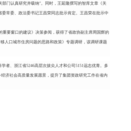
关部门认真研究并吸纳”。同时，王延隆撰写的智库文章《关
获省委常委、政法委书记王昌荣同志批示肯定。王昌荣在批示中
化的重要窗口的建议》决策参阅，获得了省政协副主席周国辉的
转移人口城市住房问题的思路和政策》专题调研，该调研课题
科学者、浙江省
5246高层次拔尖人才和公司5151远志优青。多
务经济社会高质量发展愿景，提升了
集团
资政研究工作在省内