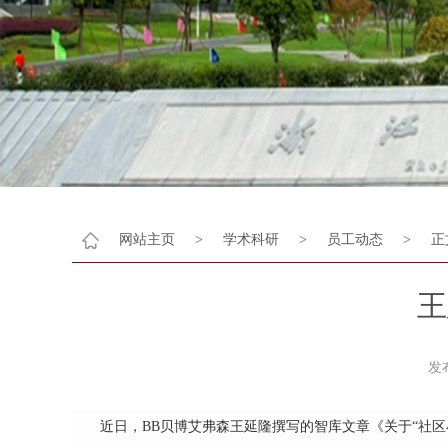
网站主页
>
学术科研
>
员工动态
>
正
王
发
近日，BB贝博艾弗森王延隆撰写的智库文章《关于
“社