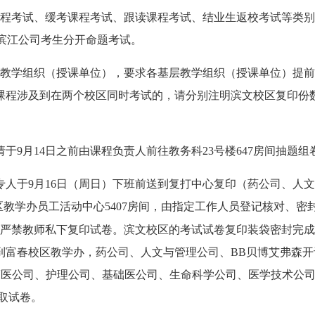
程考试、缓考课程考试、跟读课程考试、结业生返校考试等类别，考
级本部与滨江公司考生分开命题考试。
层教学组织（授课单位），要求各基层教学组织（授课单位）提
课程涉及到在两个校区同时考试的，请分别注明滨文校区复印份
9月14日之前由课程负责人前往教务科23号楼647房间抽题组
人于9月16日（周日）下班前送到复打中心复印（药公司、人
区教学办员工活动中心5407房间，由指定工作人员登记核对、
封。严禁教师私下复印试卷。滨文校区的考试试卷复印装袋密封完
到富春校区教学办，药公司、人文与管理公司、BB贝博艾弗森开
临床医公司、护理公司、基础医公司、生命科学公司、医学技术公
取试卷。