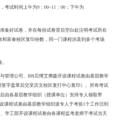
试时间上午为9：00~11：00；下午为
前准备好试卷，并在每份试卷背后空白处注明考试所在
数和富春校区复印份数，同一门课程涉及到多个考场
卷。
文与管理公司、BB贝博艾弗森开设课程试卷由基层教学
密封签字盖章后交至滨文校区复打中心复印）。所有考试
成后由各基层教学组织（授课单位）安排专人领取带
设课程试卷由基层教学组织派专人于考前1个工作日到
司、学工部开设课程试卷由各课程监考老师于考试当天