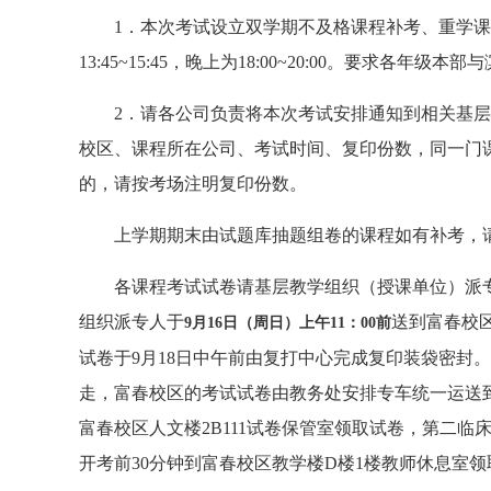
1．本次考试设立双学期不及格课程补考、重学课
13:45~15:45，晚上为18:00~20:00。要求各年
2．请各公司负责将本次考试安排通知到相关基
校区、课程所在公司、考试时间、复印份数，同一门
的，请按考场注明复印份数。
上学期期末由试题库抽题组卷的课程如有补考，请于
各课程考试试卷请基层教学组织（授课单位）派专
组织派专人于
送到富春校
9
月
16
日（周日）上午
11
：
00
前
试卷于9月18日中午前由复打中心完成复印装袋密
走，富春校区的考试试卷由教务处安排专车统一运送
富春校区人文楼2B111试卷保管室领取试卷，第二
开考前30分钟到富春校区教学楼D楼1楼教师休息室领