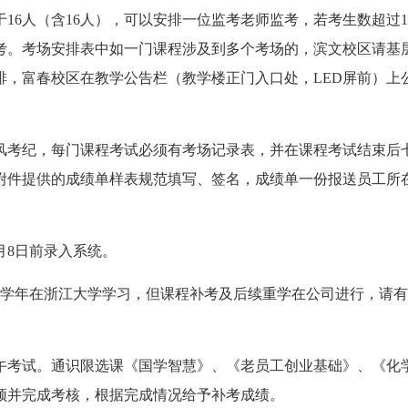
16人（含16人），可以安排一位监考老师监考，若考生数超过
考。考场安排表中如一门课程涉及到多个考场的，滨文校区请基层
排，富春校区在教学公告栏（教学楼正门入口处，LED屏前）上
风考纪，每门课程考试必须有考场记录表，并在课程考试结束后
附件提供的成绩单样表规范填写、签名，成绩单一份报送员工所
月8日前录入系统。
读专业第一学年在浙江大学学习，但课程补考及后续重学在公司进行
下午考试。通识限选课《国学智慧》、《老员工创业基础》、《
视频并完成考核，根据完成情况给予补考成绩。