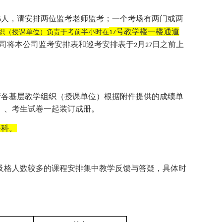
人，请安排两位监考老师监考；一个考场有两门或两
6
号教学楼一楼通道
织（授课单位）负责于考前半小时在
17
司将本公司监考安排表和巡考安排表于
月
日之前上
2
27
请各基层教学组织（授课单位）根据附件提供的成绩单
）、考生试卷一起装订成册。
务科。
及格人数较多的课程安排集中教学反馈与答疑，具体时