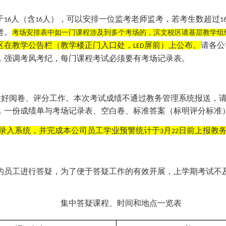
于
人（含
人），可以安排一位监考老师监考，若考生数超过
16
16
1
考。
考场安排表中如一门课程涉及到多个考场的，滨文校区请基层教学组
区在教学公告栏（教学楼正门入口处，
屏前）上公布。
请各公
LED
，强调考风考纪，每门课程考试必须要有考场记录表。
做好阅卷、评分工作。本次考试成绩不通过教务管理系统报送，
，一份成绩单与考场记录表、空白卷、标准答案（标明评分标准
录入系统，并完成本公司员工学业预警统计于
月
日前上报教
3
22
的员工进行答疑，为了便于答疑工作的有效开展，上学期考试不
集中答疑课程、时间和地点一览表