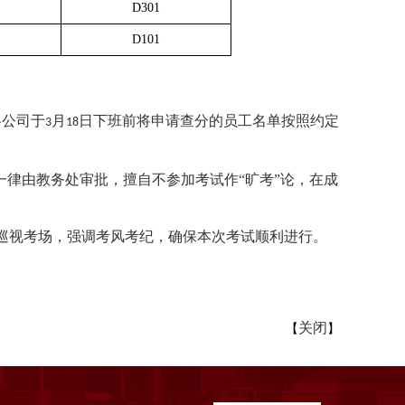
D301
D101
各公司于
月
日下班前将申请查分的员工名单按照约定
3
18
律由教务处审批，擅自不参加考试作“旷考”论，
在成
巡视考场，强调考风考纪，确保本次考试顺利进行。
关闭
【
】