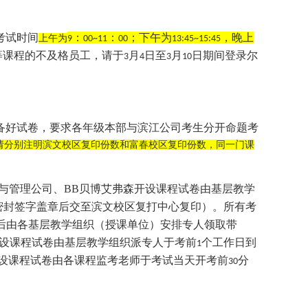
考试时间
：
：
；下午为
，晚上
上午为
9
00~11
00
13:45~15:45
等课程的不及格员工，请于
月
日至
月
日期间登录尔
3
4
3
10
备好试卷，要求各年级本部与滨江公司考生分开命题考
请分别注明滨文校区复印份数和富春校区复印份数，同一门课
与管理公司、BB贝博艾弗森开设课程试卷由基层教学
密封签字盖章后交至滨文校区复打中心复印）。所有考
后由各基层教学组织（授课单位）安排专人领取带
开设课程试卷由基层教学组织派专人于考前
个工作日到
1
设课程试卷由各课程监考老师于考试当天开考前
分
30