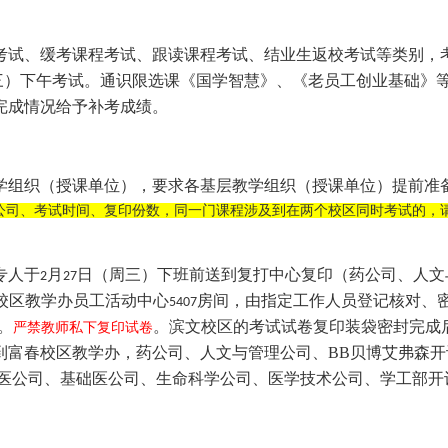
考试、缓考课程考试、跟读课程考试、结业生返校考试等类别，
三）下午考试。通识限选课《国学智慧》、《老员工创业基础》
完成情况给予补考成绩。
学组织（授课单位），要求各基层教学组织（授课单位）提前准
公司、考试时间、复印份数，同一门课程涉及到在两个校区同时考试的，
专人于
月
日（周三）下班前送到复打中心复印（药公司、人文
2
27
校区教学办员工活动中心
房间，由指定工作人员登记核对、
5407
。
。滨文校区的考试试卷复印装袋密封完成
严禁教师私下复印试卷
到富春校区教学办，药公司、人文与管理公司、BB贝博艾弗森
医公司、基础医公司、生命科学公司、医学技术公司、学工部开