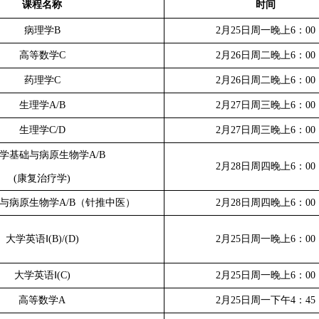
课程名称
时间
病理学
B
2
月
25
日周一晚上
6
：
00
高等数学
C
2
月
26
日周二晚上
6
：
00
药理学
C
2
月
26
日周二晚上
6
：
00
生理学
A/B
2
月
27
日周三晚上
6
：
00
生理学
C/D
2
月
27
日周三晚上
6
：
00
学基础与病原生物学
A/B
2
月
28
日周四晚上
6
：
00
(
康复治疗学
)
与病原生物学
A/B
（针推中医）
2
月
28
日周四晚上
6
：
00
大学英语Ⅰ
(B)/(D)
2
月
25
日周一晚上
6
：
00
大学英语Ⅰ
(C)
2
月
25
日周一晚上
6
：
00
高等数学
A
2
月
25
日周一下午
4
：
45