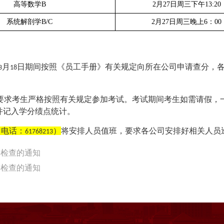
高等数学
B
2
月
27
日周三下午
13:20
系统解剖学
B/C
2
月
27
日周三晚上
6
：
00
月
日期间按照《员工手册》有关规定向所在公司申请查分，
3
18
要求考生严格按照有关规定参加考试。考试期间考生如需请假，一
并记入学分绩点统计。
（电话：
）
将安排人员值班，要求各公司安排好相关人员
61768213
教学检查的通知
教学检查的通知