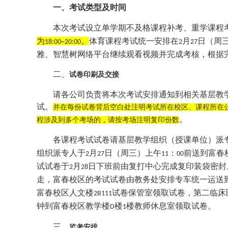
一、考试类型及时间
本次考试设立单学期不及格课程补考、重学课程
为
。
体育课程考试统一安排在
月
日（周
18:00~20:00
2
27
雅、智慧树网络平台继续观看视频并完成考核，根据
二、
试卷印刷及交接
请各公司负责将本次考试安排通知到相关基层教
试。
并在每份试卷背后空白处注明考试所在校区、课程所在
。
程涉及到多个考场的，请按考场注明复印份数
各课程考试试卷请基层教学组织（授课单位）派
组织派专人于
月
日（周三）上午
：
前送到富春
2
27
11
00
试试卷于
月
日下班前由复打中心完成复印装袋密封
2
28
走，富春校区的考试试卷由教务处安排专车统一运送
富春校区人文楼
试卷保管室领取试卷，第二临床
2B111
钟到富春校区教学楼
楼
楼教师休息室领取试卷。
D
1
三、
监考安排