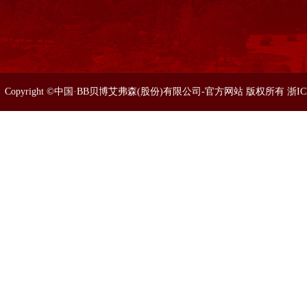
Copyright ©中国·BB贝博艾弗森(股份)有限公司-官方网站 版权所有 浙I
86633077 0571