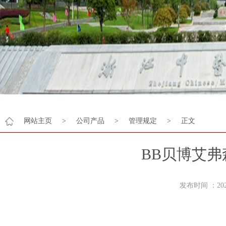
网站主页
>
公司产品
>
管理规定
>
正文
BB贝博艾
发布时间 ：2