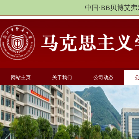
中国·BB贝博艾弗
网站主页
关于我们
公司动态