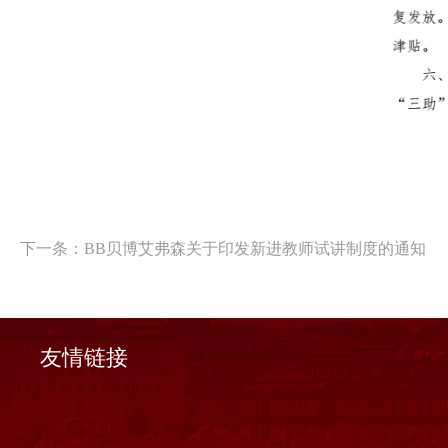
下一条：
BB贝博艾弗森关于印发新进教师试讲制度的通知
友情链接