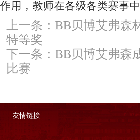
作用，教师在各级各类赛事中
上一条：
BB贝博艾弗森
特等奖
下一条：
BB贝博艾弗森
比赛
友情链接