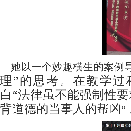
她
以
一个妙趣横生的案例
理”的思考。在教学过
白“法律虽不能强制性
背道德的当事人的帮凶
”