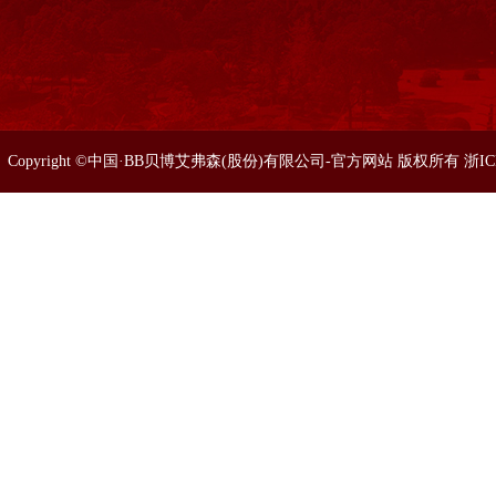
Copyright ©中国·BB贝博艾弗森(股份)有限公司-官方网站 版权所有 浙I
86633077 0571