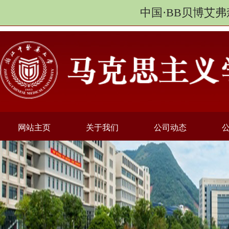
中国·BB贝博艾弗
网站主页
关于我们
公司动态