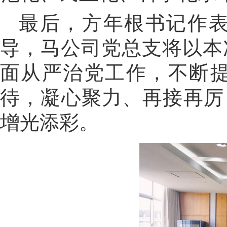
最后，方年根书记作
导，马公司党总支将以本
面从严治党工作，不断
待，凝心聚力、再接再厉
增光添彩。