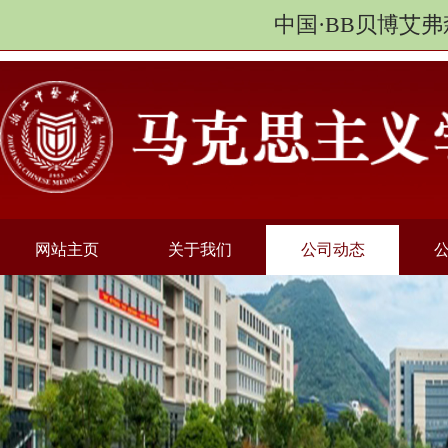
中国·BB贝博艾弗
网站主页
关于我们
公司动态