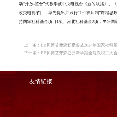
动“开放
-
整合”式教学被中央电视台《新闻联播》、
政类电视节目，率先提出并践行“
1+1
双师制”课程思
持国家社科基金项目
1
项、河北社科基金
2
项，主研国
上一条：
BB贝博艾弗森积极备战2024年国家社科
下一条：
BB贝博艾弗森召开新学期全院教职工大
友情链接