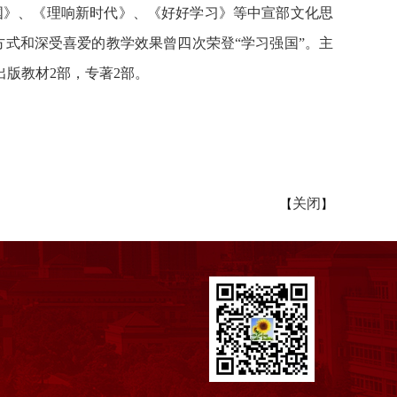
国》、《理响新时代》、《好好学习》等中宣部文化思
式和深受喜爱的教学效果曾四次荣登“学习强国”。主
出版教材2部，专著2部。
关闭
【
】