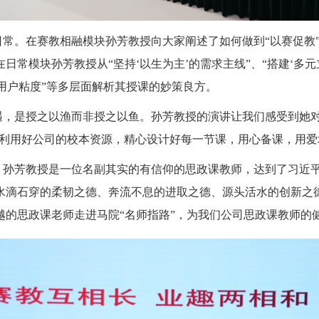
常。在赛教相融模块孙芳教授向大家阐述了如何做到“以赛促教”
模块孙芳教授从“坚持‘以生为主’的需求主线”、“搭建‘多元立体
’的用户粘度”等多层面解析其授课的妙策良方。
遇，是授之以渔而非授之以鱼。孙芳教授的演讲让我们感受到她
分利用好公司的校本资源，精心设计好每一节课，用心备课，用
孙芳教授是一位名副其实的有信仰的思政课教师，达到了习近平
水滴石穿的柔韧之德、奔流不息的进取之德、源头活水的创新之
越的思政课老师走进马院“名师指路”，为我们公司思政课教师的