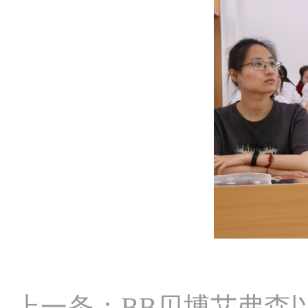
上一条：
BB贝博艾弗森