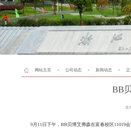
网站主页
>
公司动态
>
新闻动态
>
正
BB
发
9月11日下午，BB贝博艾弗森在富春校区110