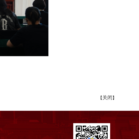
关闭
【
】