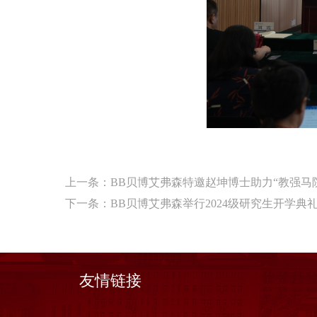
上一条：
BB贝博艾弗森特邀赵坤博士助力“教强马
下一条：
BB贝博艾弗森举行2024级研究生开学典
友情链接