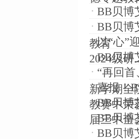
BB贝博
BB贝博
以“心”
教育
BB贝
2024级研..
“再回首
喜报！
新学期全院.
BB贝
教赛中荣
BB贝博
届三中全
BB贝